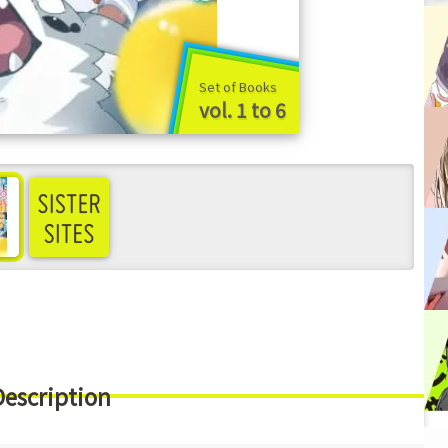
Set of Books
vol. 1 to 6
ee more
Description