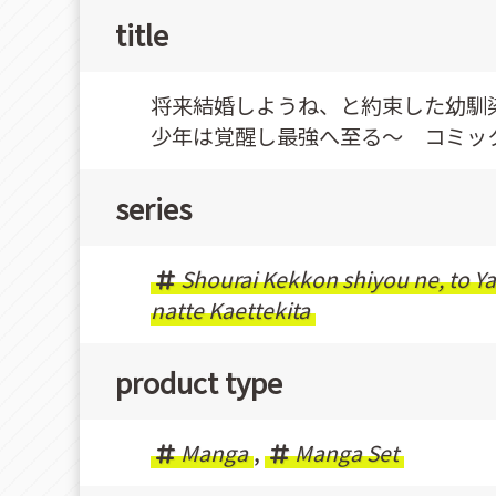
title
将来結婚しようね、と約束した幼馴
少年は覚醒し最強へ至る～ コミック
series
Shourai Kekkon shiyou ne, to Y
natte Kaettekita
product type
Manga
,
Manga Set