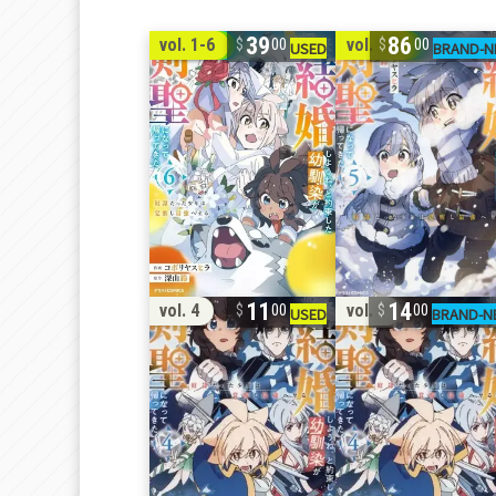
39
86
vol. 1-6
vol. 1-5
00
00
11
14
vol. 4
vol. 4
00
00