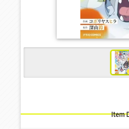
s
Item 