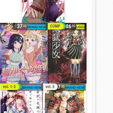
37
86
COMP
00
00
32
17
vol. 1-2
vol. 5
00
00