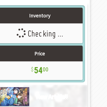
Inventory
Checking ...
Price
54
00
New Article!!