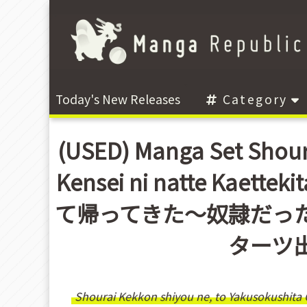
Today's New Releases
Category
(USED) Manga Set Shour
Kensei ni natte K
て帰ってきた～奴隷だった
ターツ出版)
Shourai Kekkon shiyou ne, to Yakusokushita O