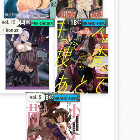
44
18
vol. 15
00
00
+ bonus
18
vol. 5
00