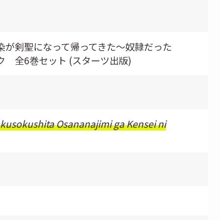
染が剣聖になって帰ってきた～奴隷だった
 全6巻セット (スターツ出版)
akusokushita Osananajimi ga Kensei ni