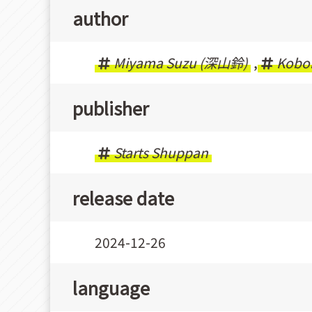
author
Miyama Suzu (深山鈴)
,
Kobo
publisher
Starts Shuppan
release date
2024-12-26
language