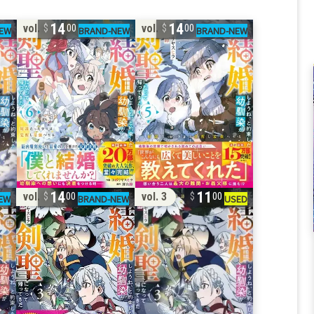
14
14
vol. 6
vol. 5
00
00
14
11
vol. 3
vol. 3
00
00