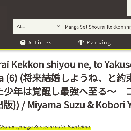
Articles
Ranking
ai Kekkon shiyou ne, to Yakus
aettekita (6) (将来結婚し
少年は覚醒し最強へ至る～ コ
) / Miyama Suzu & Kobori Y
sananajimi ga Kensei ni natte Kaettekita